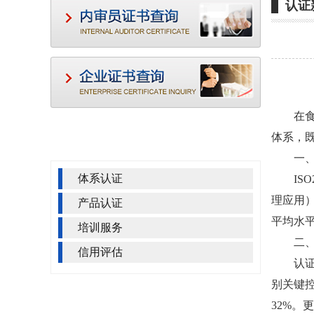
认证
在食品
服务项目
Service project
体系，
一、消
体系认证
ISO2
理应用
产品认证
平均水平
培训服务
二、企
信用评估
认证过
别关键
联系我们
Contact us
32%。