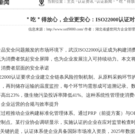
当前位置：
主页
认证资讯
认证新闻
＂吃＂得放
新闻
＂吃＂得放心，企业更安心：ISO22000认
信息来源：http://www.sstf9000.com/ 作者：湖北省盛世同方企业管理
安全问题频发的市场环境下，
武汉ISO22000认证
成为构建消
既为消费者筑起安全屏障，也为企业发展注入可持续动力。本文
费者层面的安全承诺
2000认证要求企业建立全链条风险控制机制。从原料采购环节
），再到储存运输的温度监控，每个环节均需形成可追溯记录。
高出23%，微生物污染投诉率降低41%。这种系统性管理使消
业运营的合规与效率提升
程推动企业构建标准化管理体系。通过PRP（前提方案）与OP
控制点。某行业协会调研显示，实施认证的企业在应对监管检查时
更关键的是，认证体系使企业具备国际市场准入资质，2025年数