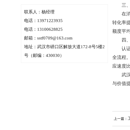
三、信
联系人：杨经理
在消费
电话：13971223935
转化率
电话：13100628825
额度平均
邮箱：sstf0709@163.com
四、持
地址：武汉市硚口区解放大道172-8号5楼2
认证并
号（邮编：430030）
全流程
应速度比
武汉I
与价值
上一篇：