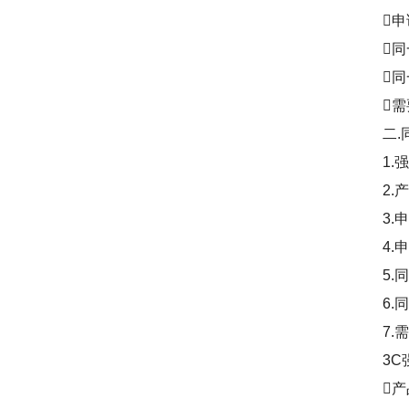
申请
同一
同一
需要
二.同
1.强
2.产
3.申请
4.申
5.同
6.同一
7.需
3C强
产品