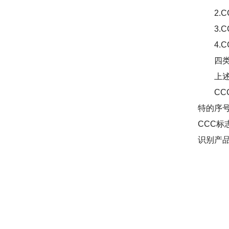
2.CC
3.CC
4.CC
四类标
上述四
CCC
特的序号
CCC
识别产