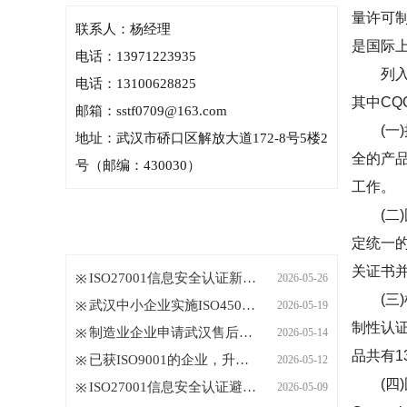
量许可
联系人：杨经理
是国际
电话：13971223935
列入《
电话：13100628825
其中CQ
邮箱：sstf0709@163.com
(一)
地址：武汉市硚口区解放大道172-8号5楼2
全的产
号（邮编：430030）
工作。
(二)
新闻中心
News center
定统一
关证书
ISO27001信息安全认证新版标准换版
2026-05-26
(三)
武汉中小企业实施ISO45001健康安全
2026-05-19
制性认
制造业企业申请武汉售后服务认证
2026-05-14
品共有1
已获ISO9001的企业，升级武汉IATF
2026-05-12
(四)国
ISO27001信息安全认证避坑指南：从
2026-05-09