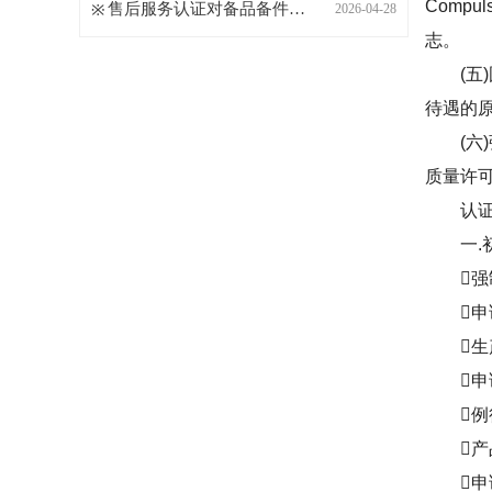
Compu
售后服务认证对备品备件库存管理
2026-04-28
志。
(五)
待遇的
(六)
质量许可
认证
一.初
强制
申请
生产
申请
例行
产品
申请