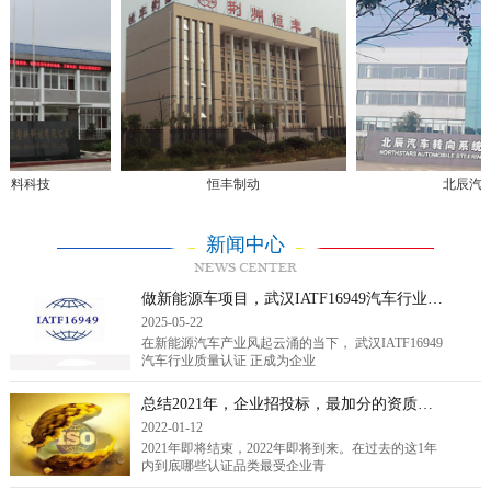
料科技
恒丰制动
北辰汽车
新闻中心
做新能源车项目，武汉IATF16949汽车行业质量认证是标配还是敲门砖？
2025-05-22
在新能源汽车产业风起云涌的当下， 武汉IATF16949
汽车行业质量认证 正成为企业
总结2021年，企业招投标，最加分的资质证书排行！（转载）
2022-01-12
2021年即将结束，2022年即将到来。在过去的这1年
内到底哪些认证品类最受企业青